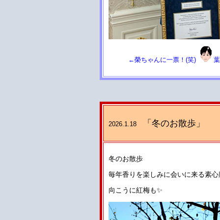
←榮ちゃんに一票！(笑)
葉
「冬のお散歩」
2026.1.18
冬のお散歩
毎年香りを楽しみに会いに来る素心臘
向こうに紅梅も✨️