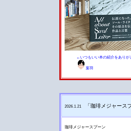
←いつもいい本の紹介をありがと
葉羽
「珈琲メジャース
2026.1.21
珈琲メジャースプーン