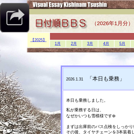
（2026年1月分）
【2025】
1月
2月
3月
4月
5月
「本日も乗務
」
2026.1.31
本日も乗務しました。
私が乗務する日は、
なぜかいつも雪模様です❄️
まずは出庫前のバス点検をしっかり
その後、タイヤチェーンを3本装着