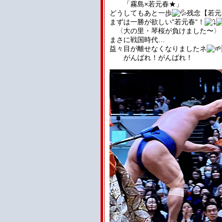
「霧島×若元春★」
どうしてもあと一歩
残念【若元
まずは一勝が欲しい“若元春“！
〈大の里・琴桜が負けました〜〉
まさに戦国時代…
益々目が離せなくなりましたネ
がんばれ！がんばれ！