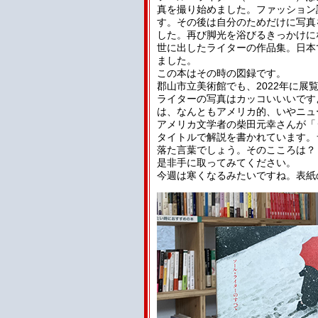
真を撮り始めました。ファッション
す。その後は自分のためだけに写真
した。再び脚光を浴びるきっかけに
世に出したライターの作品集。日本でも
ました。
この本はその時の図録です。
郡山市立美術館でも、2022年に展
ライターの写真はカッコいいいです
は、なんともアメリカ的、いやニュ
アメリカ文学者の柴田元幸さんが「
タイトルで解説を書かれています。
落た言葉でしょう。そのこころは？
是非手に取ってみてください。
今週は寒くなるみたいですね。表紙