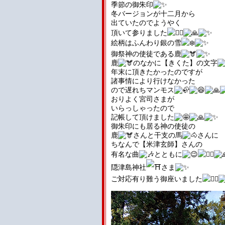
季節の御朱印
冬バージョンが十二月から
出ていたのでようやく
頂いて参りました
絵柄はふんわり銀の雪
御祭神の使徒である鹿
鹿
のなかに【きくた】の文字
年末に頂きたかったのですが
諸事情により行けなかった
ので遅れちマンモス
おりよく宮司さまが
いらっしゃったので
記帳して頂けました
御朱印にも居る神の使徒の
鹿
さんと干支の馬
さんに
ちなんで【米津玄師】さんの
有名な曲
とともに
隠津島神社
さま
ご対応有り難う御座いました