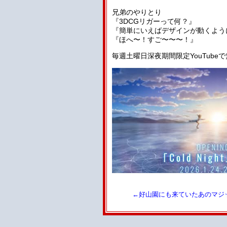
兄弟のやりとり
『3DCGリガーって何？』
『簡単にいえばデザインが動くよう
『ほへ〜！すご〜〜〜！』
毎週土曜日深夜期間限定YouTube
←好山園にも来ていたあのマジ