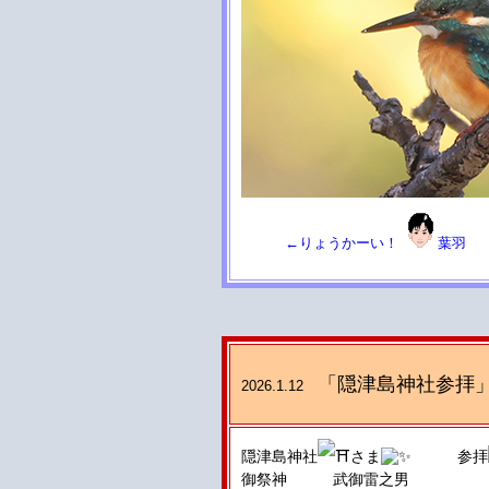
←りょうかーい！
葉羽
「隠津島神社参拝
2026.1.12
隠津島神社
さま
参拝
御祭神 武御雷之男