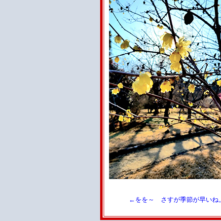
←をを～ さすが季節が早いね