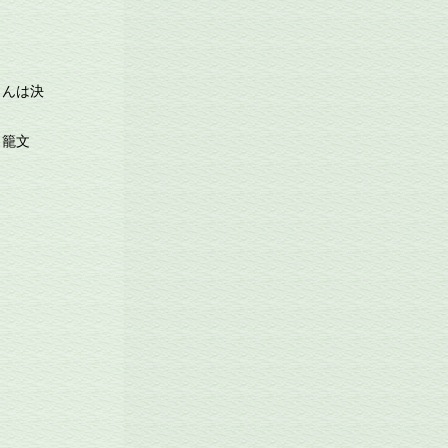
さんは決
・籠文