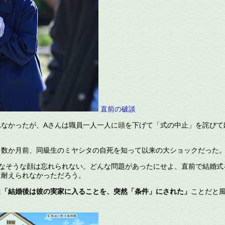
直前の破談
なかったが、
A
さんは職員一人一人に頭を下げて「式の中止」を詫びて
数か月前、同級生のミヤシタの自死を知って以来の大ショックだった
なそうな顔は忘れられない。どんな問題があったにせよ、直前で結婚式
は耐えられなかっただろう。
は
「結婚後は彼の実家に入ることを、突然「条件」にされた」
ことだと