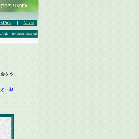
TOP)
/
INDEX
<Prev
｜
Next>
SLAND」 by
Music Material
ケ会をや
彼と一緒