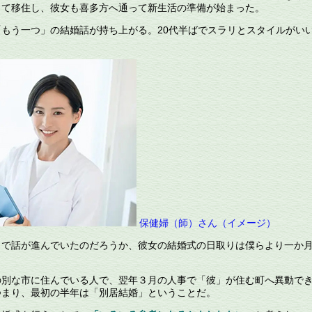
りて移住し、彼女も喜多方へ通って新生活の準備が始まった。
もう一つ」の結婚話が持ち上がる。
20
代半ばでスラリとスタイルがい
保健婦（師）さん（イメージ）
で話が進んでいたのだろうか、彼女の結婚式の日取りは僕らより一か
別な市に住んでいる人で、翌年３月の人事で「彼」が住む町へ異動で
つまり、最初の半年は「別居結婚」ということだ。