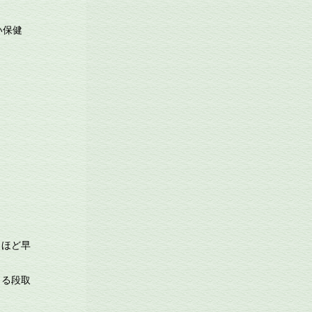
い保健
月ほど早
きる段取