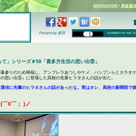
NAVIGATION
/
岸波通信(
Present by 葉羽
「SUMMER IN THE I
て」シリーズ＃59
「
喜多方生活の思い出⑧
」
墓参りのため帰福し、アンブレラあつしやケメ、ハンブンらとカラオ
活の思い出⑤』に登場した高校の先輩ヒラタさんの話が出た。
波通信に先輩のヒラタさんの話があったな。実はオレ、高校の新聞部で
￣0￣； )ノ