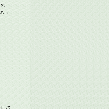
いか。
通称」に
進行して