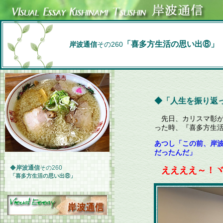
「喜多方生活の思い出⑧」
岸波通信
その260
◆「人生を振り返っ
先日、カリスマ彰が
った時、『喜多方生
あつし「この前、岸
だったんだ」
◆
岸波通信
その260
ええええ～！ヾ(
「喜多方生活の思い出⑧」