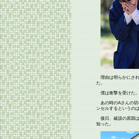
理由は明らかにされ
た。
僕は衝撃を受けた。
あの時の
A
さんの切
ンセルするというの
後日、破談の原因
知った。