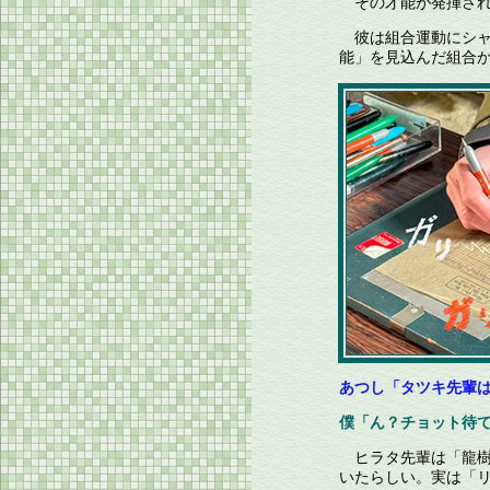
その才能が発揮され
彼は組合運動にシャ
能」を見込んだ組合
あつし「タツキ先輩
僕「ん？チョット待
ヒラタ先輩は「龍樹
いたらしい。実は「