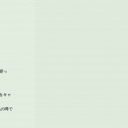
廻っ
。
をキャ
風の噂で