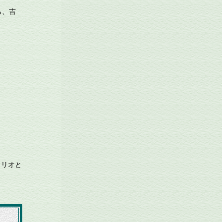
ら、吉
トリオと