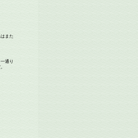
れはまた
を一通り
だ。