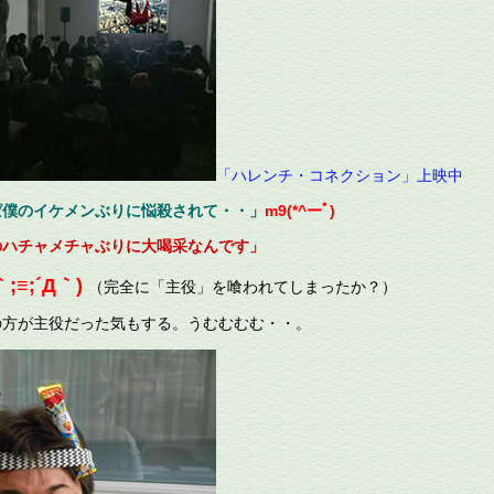
「ハレンチ・コネクション」上映中
ぱ僕のイケメンぶりに悩殺されて・・」
m9
(*^ーﾟ)
のハチャメチャぶりに大喝采なんです」
;≡;´Д｀)
（完全に「主役」を喰われてしまったか？）
方が主役だった気もする。うむむむむ・・。