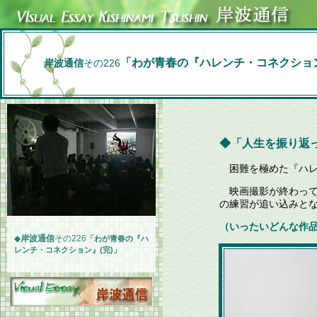
「わが青春の『ハレンチ・コネクション
岸波通信
その226
◆「人生を振り返っ
困難を極めた『ハレ
映画撮影が終わって
の練習が追い込みと
（いったいどんな作
◆
岸波通信
その226
「わが青春の『ハ
レンチ・コネクション』(完)」