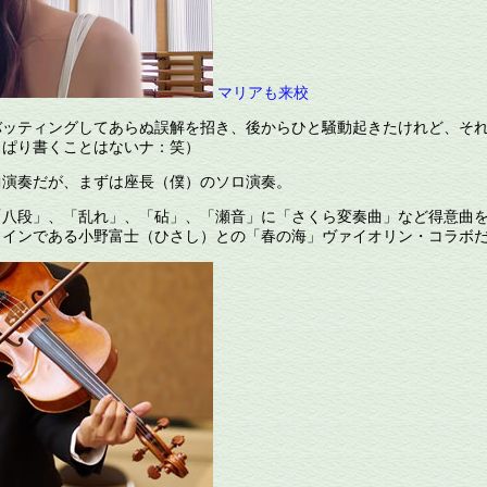
マリアも来校
ッティングしてあらぬ誤解を招き、後からひと騒動起きたけれど、そ
っぱり書くことはないナ：笑）
演奏だが、まずは座長（僕）のソロ演奏。
八段」、「乱れ」、「砧」、「瀬音」に「さくら変奏曲」など得意曲
メインである小野富士（ひさし）との「春の海」ヴァイオリン・コラボ