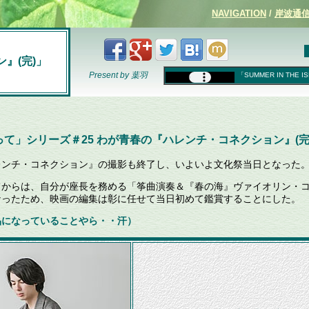
NAVIGATION
/
岸波通信(
』(完)」
Present by 葉羽
「SUMMER IN THE I
て」シリーズ＃25
わが青春の『ハレンチ・コネクション』
(完
ンチ・コネクション』の撮影も終了し、いよいよ文化祭当日となった
からは、自分が座長を務める「筝曲演奏＆『春の海』ヴァイオリン・
なったため、映画の編集は彰に任せて当日初めて鑑賞することにした。
品になっていることやら・・汗）