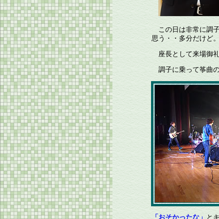
この日は非常に調子
思う・・多分だけど
座長として来場御礼
調子に乗って筝曲の
「おそかったな」
と