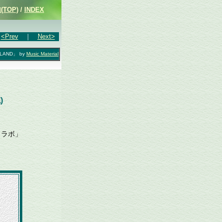
TOP)
/
INDEX
<Prev
｜
Next>
SLAND」 by
Music Material
)
。
コラボ」