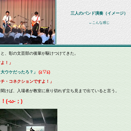
三人のバンド演奏（イメージ）
←こんな感じ
と、彰の文芸部の後輩が駆けつけてきた。
すよ！」
、大ウケだったろ？」
(≧▽≦)
ンチ・コネクションですよ！」
聞けば、入場者が教室に座り切れず立ち見まで出ていると言う。
(-ω-；)