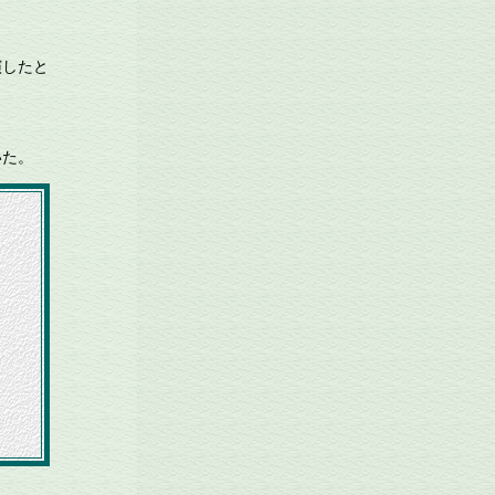
演したと
いた。
）