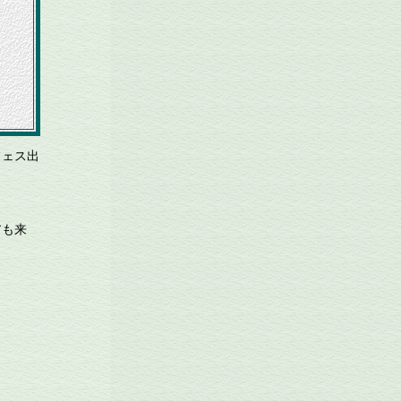
フェス出
。
アも来