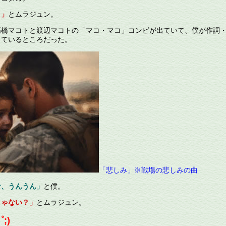
よ」
とムラジュン。
橋マコトと渡辺マコトの「マコ・マコ」コンビが出ていて、僕が作詞
しているところだった。
「悲しみ」※戦場の悲しみの曲
な、うんうん」
と僕。
じゃない？」
とムラジュン。
;)