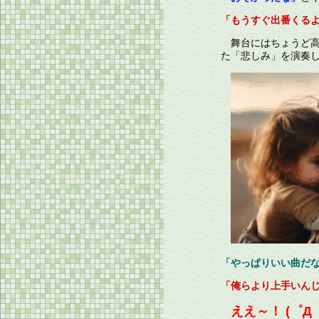
「もうすぐ出番くる
舞台にはちょうど高
た「悲しみ」を演奏
「やっぱりいい曲だ
「俺らより上手いん
ええ～！ (゜Д゜