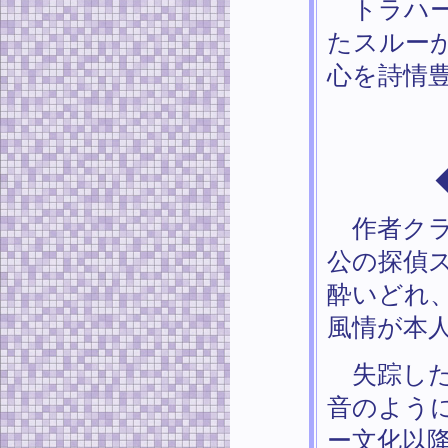
トラハー
たスルー
心を詩情
作者クラ
公の探偵
酔いどれ
風情が本
失踪した
音のよう
ー文化以