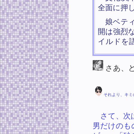
全面に押
娘ベティ
開は強烈
イルドを
さあ、
それより、キミ
さて、次は
男だけのも