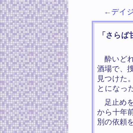
←デイ
「さらば
酔いどれ
酒場で、
見つけた
とになっ
足止めを
から十年
別の依頼