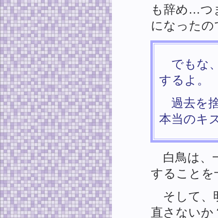
も辞め…つ
になったの
でもな、
するよ。
過去を捨
本当のキ
白鳥は、一
することを
そして、明
直さないか