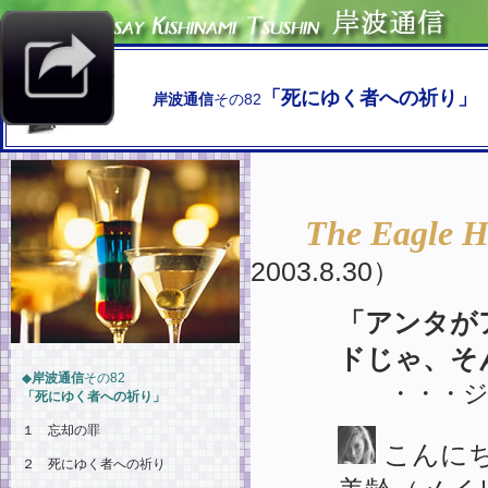
「死にゆく者への祈り」
岸波通信
その82
The Eagle H
2003.8.30）
「アンタが
ドじゃ、そ
◆
岸波通信
その82
・・・ジャ
「死にゆく者への祈り」
１ 忘却の罪
こんに
２ 死にゆく者への祈り