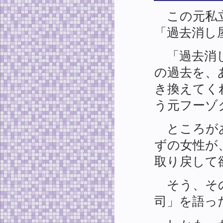
この元私立
「過去消し
「過去消し
の過去を、
き換えてく
う元フーゾ
ところがあ
ずの女性が
取り戻して
そう、その
司」を語っ