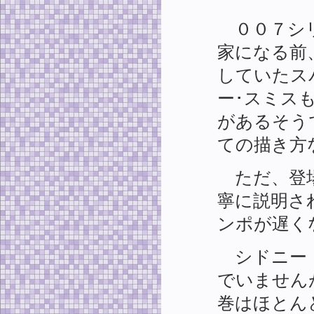
００７シリ
家になる前
していたス
ー･スミス
があるそう
ての描き方
ただ、登場
寧に説明さ
ンポが遅く
シドニー・
でいません
巻はほとん