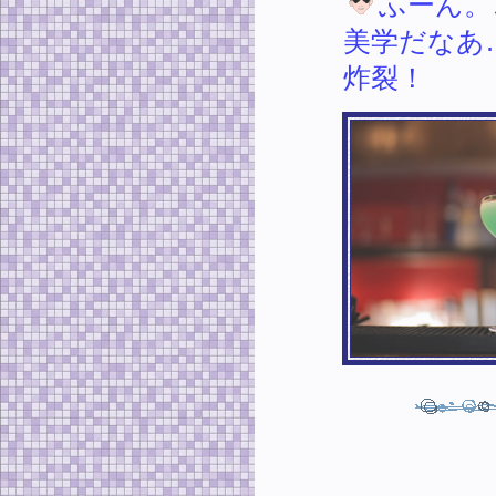
ふーん。
美学だなあ
炸裂！