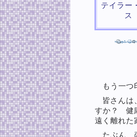
テイラー
ス
もう一つ印
皆さんは、
すか？ 健
遠く離れた
たぶん、恋