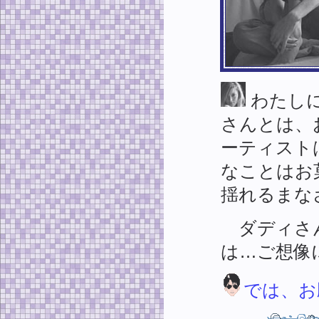
わたし
さんとは、
ーティストは、
なことはお
揺れるまな
ダディさん
は…ご想像
では、お