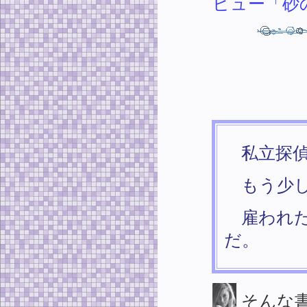
ビュー「砂
私立探偵
もう少し
雇われた
だ。
そんな書