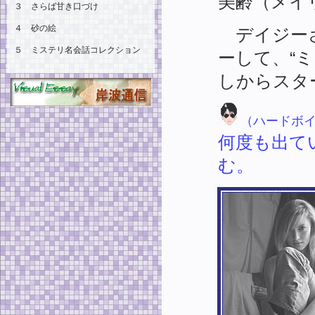
美齢（メイ
３ さらば甘き口づけ
４ 砂の絵
デイジーさ
５ ミステリ名会話コレクション
ーして、“
しからスタ
（ハードボ
何度も出て
む。