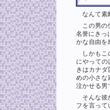
なんて素
この男の生
名誉にきっ
かな自由を
しかもこの
にやっての
きはカナダ
めの小さな
泣かせる男
そんな彼が
フを言って