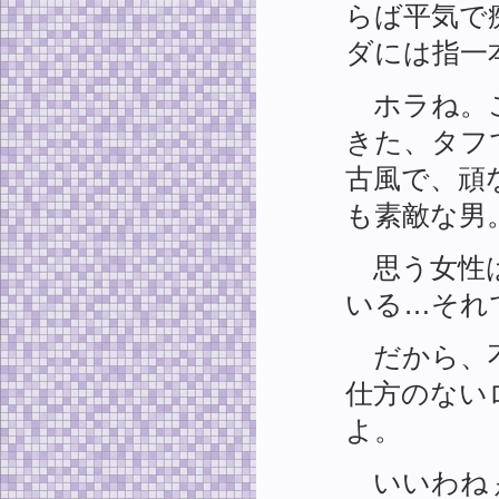
らば平気で
ダには指一
ホラね。こ
きた、タフ
古風で、頑
も素敵な男
思う女性は
いる…それ
だから、不
仕方のない
よ。
いいわね