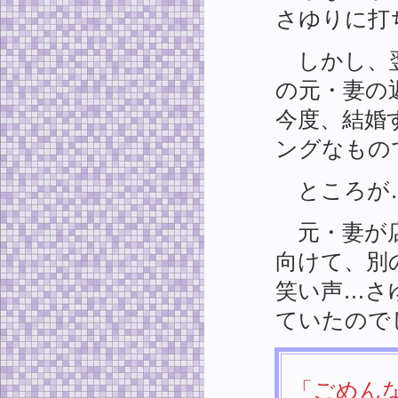
さゆりに打
しかし、翌
の元・妻の
今度、結婚
ングなもの
ところが
元・妻が店
向けて、別
笑い声…さ
ていたので
「ごめん