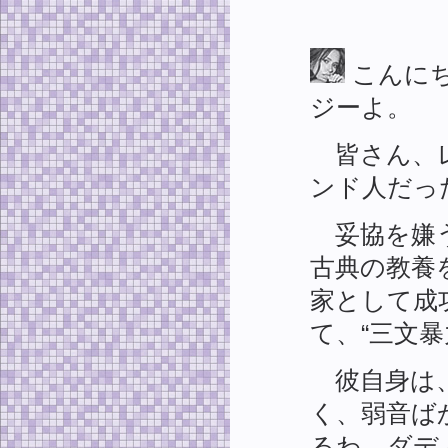
こんに
ジーよ。
皆さん、レ
ンド人だっ
妥協を嫌う
古典の教養
家として成
て、“三文
彼自身は、
く、弱音ば
るわ。ダデ