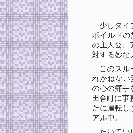
少しタイプ
ボイルドの
の主人公、
対する妙な
このスルー
れかねない
の心の痛手
田舎町に事
たに運転し
アル中。
たいていい