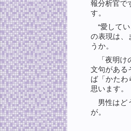
報分析官で
す。
“愛してい
の表現は、
うか。
「夜明けの
文句がある
ば「かたわ
思います。
男性はどう
が。