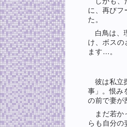
しかも、だ
に、再びフ
た。
白鳥は、理
け、ボスの
ます…。
彼は私立探
事」。恨み
の前で妻が
まだ若かっ
らも自分の