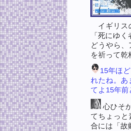
イギリスの
「死にゆく
どうやら、
を祈って乾
15年ほ
れたね。あ
てよ15年
心ひそ
てちょっと
合には「故