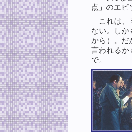
点」のエピ
これは、ミ
ない。しか
から）。だ
言われるか
で。