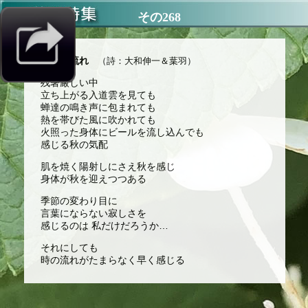
その268
時の流れ
（詩：大和伸一＆葉羽）
残暑厳しい中
立ち上がる入道雲を見ても
蝉達の鳴き声に包まれても
熱を帯びた風に吹かれても
火照った身体にビールを流し込んでも
感じる秋の気配
肌を焼く陽射しにさえ秋を感じ
身体が秋を迎えつつある
季節の変わり目に
言葉にならない寂しさを
感じるのは 私だけだろうか…
それにしても
時の流れがたまらなく早く感じる