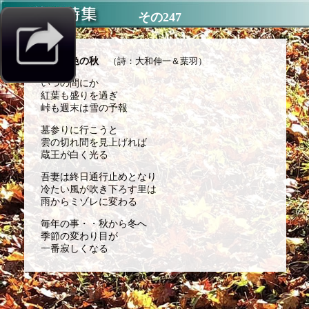
その247
朽葉色の秋
（詩：大和伸一＆葉羽）
いつの間にか
紅葉も盛りを過ぎ
峠も週末は雪の予報
墓参りに行こうと
雲の切れ間を見上げれば
蔵王が白く光る
吾妻は終日通行止めとなり
冷たい風が吹き下ろす里は
雨からミゾレに変わる
毎年の事・・秋から冬へ
季節の変わり目が
一番寂しくなる