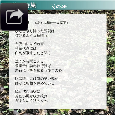
その246
秋祭り
（詩：大和伸一＆葉羽）
ひとしきり降った翌朝は
抜けるような秋晴れ
吾妻山には初冠雪
猪苗代湖には
白鳥が飛来したと聞く
遠くから聞こえる
祭囃子に誘われ行けば
懸命にバチを振るう少年の姿
阿武隈川には気の早い鴨が
静かに羽根を休めている
陽が沈む山裾に
冷たい風が吹き抜け
深まりゆく秋の夕べ