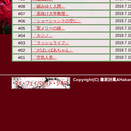
「縮みゆく人間」
#08
2019.7.1
「底抜け大学教授」
#07
2019.7.1
「ショーシャンクの空に」
#06
2019.7.1
「聖メリーの鐘」
#05
2019.7.1
「カジノ」
#04
2019.7.1
「ラッシュライフ」
#03
2019.7.1
「がばいばあちゃん」
#02
2019.7.1
「空気人形」
#01
2019.7.1
Copyright(C) 書家詩鳳&Habane.