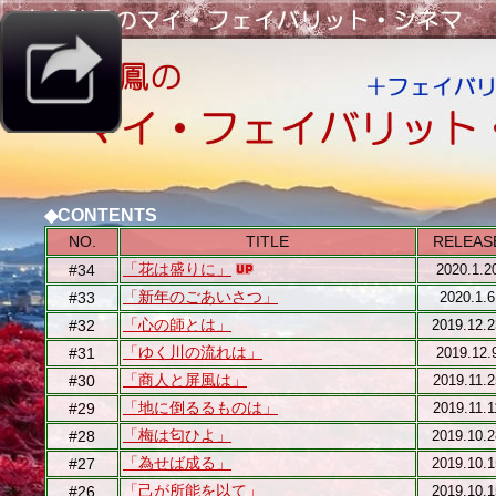
◆CONTENTS
NO.
TITLE
RELEAS
「花は盛りに」
#34
2020.1.2
「新年のごあいさつ」
#33
2020.1.6
「心の師とは」
#32
2019.12.
「ゆく川の流れは」
#31
2019.12.
「商人と屏風は」
#30
2019.11.2
「地に倒るるものは」
#29
2019.11.1
「梅は匂ひよ」
#28
2019.10.
「為せば成る」
#27
2019.10.
「己が所能を以て」
#26
2019.10.