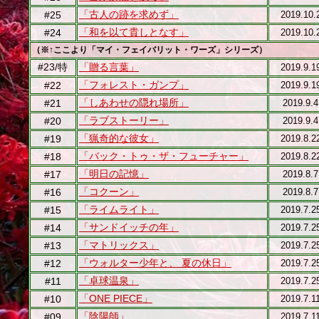
「古人の跡を求めず」
#25
2019.10.
「和を以て貴しとなす」
#24
2019.10.
（※↑ここより「マイ・フェイバリット・ワーズ」シリーズ）
#23/特
「贈る言葉」
2019.9.1
「フォレスト・ガンプ」
#22
2019.9.1
「しあわせの隠れ場所」
#21
2019.9.4
「ラブストーリー」
#20
2019.9.4
「猟奇的な彼女」
#19
2019.8.2
「バック・トゥ・ザ・フューチャー」
#18
2019.8.2
「明日の記憶」
#17
2019.8.7
「コクーン」
#16
2019.8.7
「ライムライト」
#15
2019.7.2
「サンドイッチの年」
#14
2019.7.2
「マトリックス」
#13
2019.7.2
「ウォルター少年と、 夏の休日」
#12
2019.7.2
「卓球温泉」
#11
2019.7.2
「ONE PIECE」
#10
2019.7.1
「陰陽師」
#09
2019.7.1