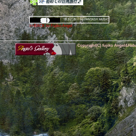
「導きの糸」 by FANTASY MUSIC
>>BACK to Fujiko Angel
Copyright(C) fujiko Angel&Haba