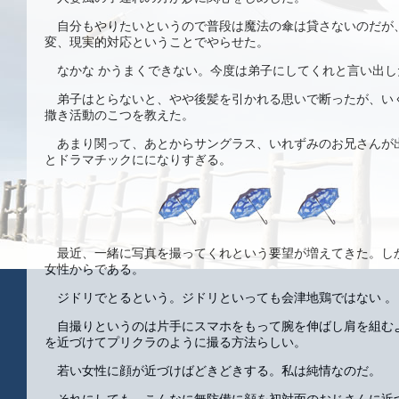
自分もやりたいというので普段は魔法の傘は貸さないのだが
変、現実的対応ということでやらせた。
なかな かうまくできない。今度は弟子にしてくれと言い出し
弟子はとらないと、やや後髪を引かれる思いで断ったが、い
撒き活動のこつを教えた。
あまり関って、あとからサングラス、いれずみのお兄さんが
とドラマチックにになりすぎる。
最近、一緒に写真を撮ってくれという要望が増えてきた。しか
女性からである。
ジドリでとるという。ジドリといっても会津地鶏ではない 。
自撮りというのは片手にスマホをもって腕を伸ばし肩を組む
を近づけてプリクラのように撮る方法らしい。
若い女性に顔が近づけばどきどきする。私は純情なのだ。