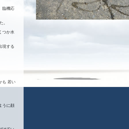
、臨機応
た。
くつか水
出現する
も 若い
ように顔