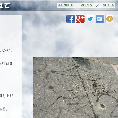
|
<<INDEX
|
<PREV
／
NEXT>
|
いかい」
ら徘徊ま
週も上野
ある。