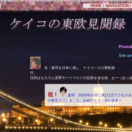
HOME
/
NAVIGATION
/
Photo
Site a
ケ
夫：葉羽を日本に残し、ケイコ一人の東欧旅
行。
目的はもちろん楽聖モーツァルトの足跡を辿る旅。
おーっほっ
祝！
葉羽
2020年10月に累計1万アクセス
の殿堂入りしました。おめでとうございます！