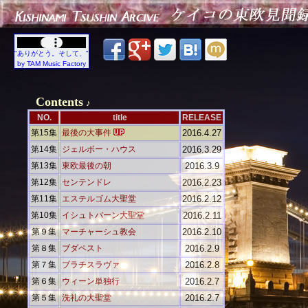
"ありがとう。そして、"
by
TAM Music Factory
Contents
♪
NO.
title
RELEASE
第15集
最後の大事件
2016.4.27
第14集
ジェルボー・ハウス
2016.3.29
第13集
東欧最後の朝
2016.3.9
第12集
センテンドレ
2016.2.23
第11集
エステルゴム大聖堂
2016.2.12
第10集
イシュトバーン大聖堂
2016.2.11
第９集
マーチャーシュ教会
2016.2.10
第８集
ブダペスト
2016.2.9
第７集
ブラチスラヴァ
2016.2.8
第６集
ウィーン単独行
2016.2.7
第５集
洗礼の大聖堂
2016.2.7