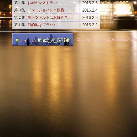
第４集
お城のレストラン
2016.2.5
第３集
ドン・ジョバンニ観賞
2016.2.4
第２集
モーツァルトはお好き？
2016.2.3
第１集
目的地はプラハ♪
2016.2.2
Copyright(C)Keiko&Habane. All Ri