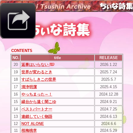
CONTENTS
NO.
title
RELEASE
20
返事はいらない
2026.1.22
19
世界が変わるとき
2025.7.24
18
すばらしきこの世界
2025.5.7
17
清浄明潔
2025.4.15
16
やっちまった～！
2024.12.28
15
縁台から遠く聞こゆ
2024.9.21
14
ベストパートナー
2024.7.25
13
連鎖していく物語
2024.6.13
12
NOT ALONE
2024.6.6
11
桜梅桃李
2024.5.29