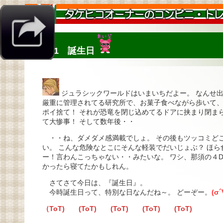
#411 誕生日
ジュラシックワールドはいまいちだよー。 なんせ
厳重に管理されてる研究所で、お菓子食べながら歩いて
ポイ捨て！ それが恐竜を閉じ込めてるドアに挟まり閉ま
て大惨事！ そして数年後・・
・・ね、ダメダメ感満載でしょ。 その後もツッコミど
い。 こんな危険なとこにそんな軽装でだいじょぶ？ ほら
ー！言わんこっちゃない・・みたいな。 ワシ、那須の４
かったら寝てたかもしれん。
さてさて今日は、『誕生日』。
今時誕生日って、特別な日なんだね～。 どーぞー。
(σ´
（ToT) (ToT) (ToT) (ToT) (ToT)