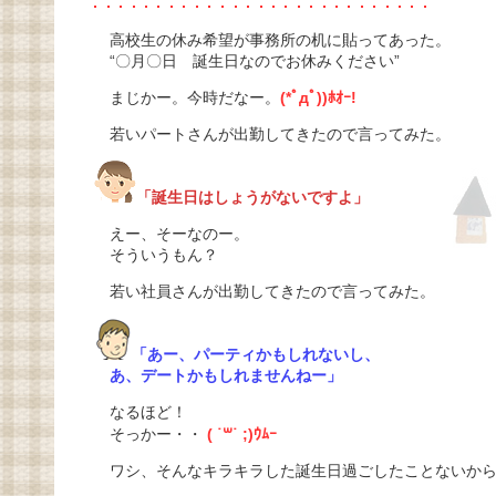
高校生の休み希望が事務所の机に貼ってあった。
“〇月〇日 誕生日なのでお休みください”
まじかー。今時だなー。
(*ﾟдﾟ))ﾎｵｰ!
若いパートさんが出勤してきたので言ってみた。
「誕生日はしょうがないですよ」
えー、そーなのー。
そういうもん？
若い社員さんが出勤してきたので言ってみた。
「あー、パーティかもしれないし、
あ、デートかもしれませんねー」
なるほど！
そっかー・・
( ˙꒳˙ ;)ｳﾑｰ
ワシ、そんなキラキラした誕生日過ごしたことないから