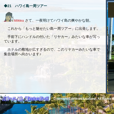
◆21 ハワイ島一周ツアー
さて、一夜明けてハワイ島の爽やかな朝。
Milktea
これから「もっと魅せたい島一周ツアー」に出発します。
手前下にハンドルの付いた「リヤカー」みたいな車が写っ
ています。
ホテルの敷地が広すぎるので、このリヤカーみたいな車で
集合場所へ向かいます♪
Copyright(C)
Milktea
&Habane. All Rights 