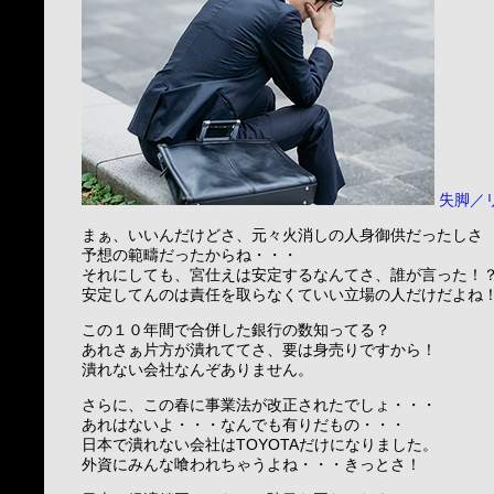
失脚／
まぁ、いいんだけどさ、元々火消しの人身御供だったしさ
予想の範疇だったからね・・・
それにしても、宮仕えは安定するなんてさ、誰が言った！
安定してんのは責任を取らなくていい立場の人だけだよね
この１０年間で合併した銀行の数知ってる？
あれさぁ片方が潰れててさ、要は身売りですから！
潰れない会社なんぞありません。
さらに、この春に事業法が改正されたでしょ・・・
あれはないよ・・・なんでも有りだもの・・・
日本で潰れない会社はTOYOTAだけになりました。
外資にみんな喰われちゃうよね・・・きっとさ！