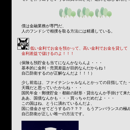
僕は金融業務が専門だ、
人のフンドシで相撲を取る方法には精通している。
低い金利でお金を預かって、高い金利でお金を貸して
金利差益で儲けるのよ！！！
（保険も預貯金も当てになんかならんよ・・・
基本的に金利・売買差益が目的なんだからね！
自己防衛するのが正解なんだよ！！！）
少し前迄は、ファイナンシャルなんとかっての目指してた
天職だと思っていたからね・・・
国民年金・郵便貯金・都銀の財形・貸出なんか手掛けて来
ああ、国債なんかも・・・買っちゃだめだよ・・・
この国はね、とうに潰れているんだよ、
国に借金させてどうするの？？？ もうアンバランスの極
自己防衛が正しい唯一の方法です。