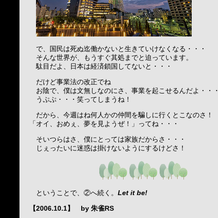
で、国民は死ぬ迄働かないと生きていけなくなる・・・
そんな世界が、もうすぐ其処までと迫っています。
駄目だよ、日本は経済鎖国してないと・・・
だけど事業法の改正でね
お陰で、僕は文無しなのにさ、事業を起こせるんだよ・・
うぷぷ・・・笑ってしまうね！
だから、今週はね何人かの仲間を騙しに行くとこなのさ！
「オイ、おめぇ、夢を見ようぜ！」ってね・・・
そいつらはさ、僕にとっては家族だからさ・・・
じぇったいに迷惑は掛けないようにするけどさ！
ということで、②へ続く。
Let it be!
【2006.10.1】 by 朱雀RS