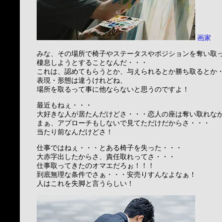
画家
みな、その場所で椅子やステータスやポジションを奪い取
棲息しようとすることなんだ・・・
これは、認めてもらうとか、与えられるとか勝ち取るとか
表現・形態は違うけれどね、
場所を取るって事に他ならないと思うのですよ！
最近もねぇ・・・
大好きな人が居たんだけどさ・・・恋人の座は奪い取れな
まぁ、アプローチもしないで見てただけだからさ・・・
当たり前なんだけどさ！
仕事ではねぇ・・・とある椅子を失った・・・
大赤字出したからさ、責任取れってさ・・・
仕事取ってきたのオマエだろぉ！！！
到底無理な条件でさぁ・・・安売りすんなよなぁ！
人はこれを失脚と言うらしい！