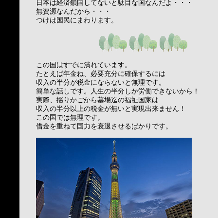
日本は経済鎖国してないと駄目な国なんだよ・・・
無資源なんだから・・・
つけは国民にまわります。
この国はすでに潰れています。
たとえば年金ね、必要充分に確保するには
収入の半分が税金にならないと無理です。
簡単な話しです。人生の半分しか労働できないから！
実際、揺りかごから墓場迄の福祉国家は
収入の半分以上の税金が無いと実現出来ません！
この国では無理です。
借金を重ねて国力を衰退させるばかりです。