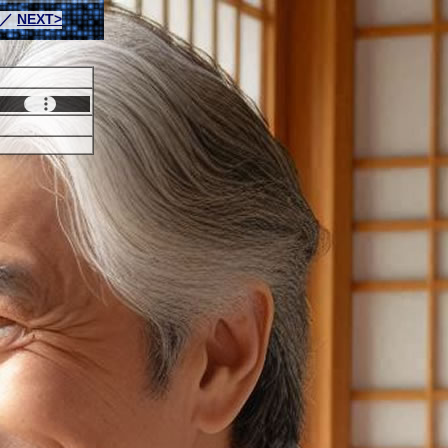
／
NEXT>