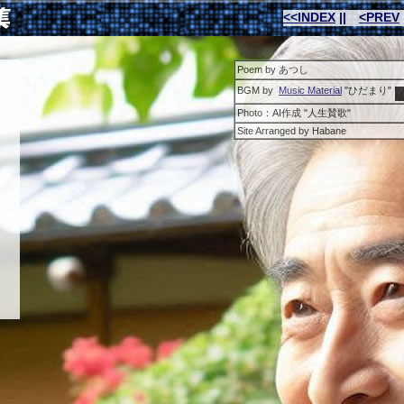
<<INDEX
||
<PREV
Poem by あつし
BGM
by
Music Material
"ひだまり"
Photo：AI作成 "人生賛歌"
Site Arranged by Habane