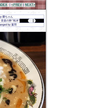
NDEX
｜
<PREV
|
NEXT>
by 榮ちゃん
y 音楽の卵 "枕木"
ranged by 葉羽