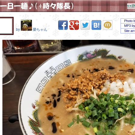
<<I
Photo 
MP3 b
by
榮ちゃん
Site ar