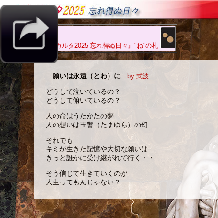
『
人生カルタ2025 忘れ得ぬ日々
』"
ね
"の札
願いは永遠（とわ）に
by 式波
どうして泣いているの？
どうして俯いているの？
人の命はうたかたの夢
人の想いは玉響（たまゆら）の幻
それでも
キミが生きた記憶や大切な願いは
きっと誰かに受け継がれて行く・・
そう信じて生きていくのが
人生ってもんじゃない？