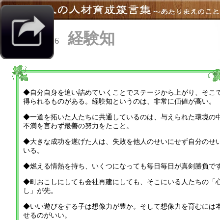
経験知
箴言の516
◆自分自身を追い詰めていくことでステージから上がり、そこ
得られるものがある。経験知というのは、非常に価値が高い。
◆一道を拓いた人たちに共通しているのは、与えられた環境の
不満を言わず最善の努力をたこと。
◆大きな成功を遂げた人は、失敗を他人のせいにせず自分のせ
いる。
◆燃える情熱を持ち、いくつになっても毎日毎日が真剣勝負で
◆町おこしにしても会社再建にしても、そこにいる人たちの「
し」が先。
◆いい遊びをする子は想像力が豊か。そして想像力を育むには
せるのがいい。