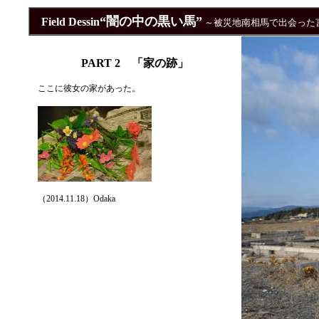
“闇の中の黒い馬”
Field Dessin
～被災地南相馬で出会った
PART 2 「
家の跡
」
ここに彼女の家があった。
（2014.11.18）Odaka