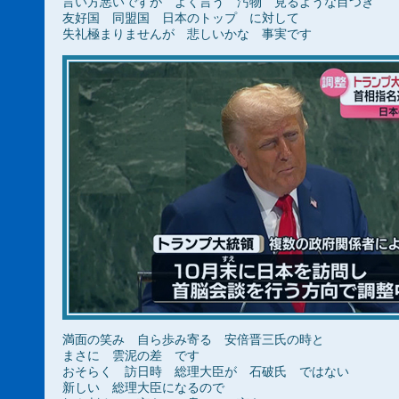
言い方悪いですが よく言う 汚物 見るような目つき
友好国 同盟国 日本のトップ に対して
失礼極まりませんが 悲しいかな 事実です
満面の笑み 自ら歩み寄る 安倍晋三氏の時と
まさに 雲泥の差 です
おそらく 訪日時 総理大臣が 石破氏 ではない
新しい 総理大臣になるので