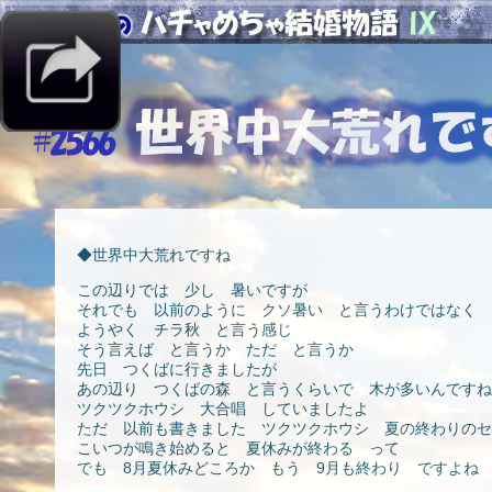
◆世界中大荒れですね
この辺りでは 少し 暑いですが
それでも 以前のように クソ暑い と言うわけではなく
ようやく チラ秋 と言う感じ
そう言えば と言うか ただ と言うか
先日 つくばに行きましたが
あの辺り つくばの森 と言うくらいで 木が多いんですね
ツクツクホウシ 大合唱 していましたよ
ただ 以前も書きました ツクツクホウシ 夏の終わりのセ
こいつが鳴き始めると 夏休みが終わる って
でも 8月夏休みどころか もう 9月も終わり ですよね