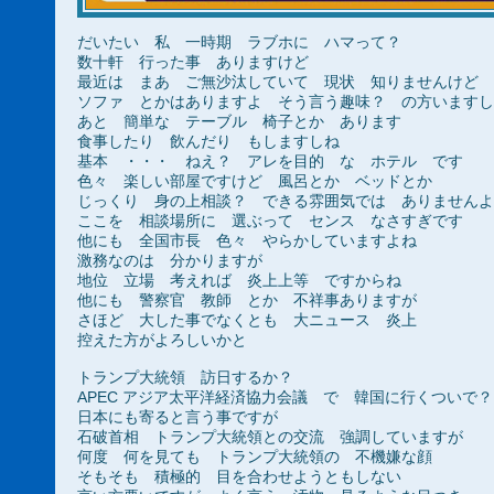
だいたい 私 一時期 ラブホに ハマって？
数十軒 行った事 ありますけど
最近は まあ ご無沙汰していて 現状 知りませんけど
ソファ とかはありますよ そう言う趣味？ の方いますし
あと 簡単な テーブル 椅子とか あります
食事したり 飲んだり もしますしね
基本 ・・・ ねえ？ アレを目的 な ホテル です
色々 楽しい部屋ですけど 風呂とか ベッドとか
じっくり 身の上相談？ できる雰囲気では ありませんよ
ここを 相談場所に 選ぶって センス なさすぎです
他にも 全国市長 色々 やらかしていますよね
激務なのは 分かりますが
地位 立場 考えれば 炎上上等 ですからね
他にも 警察官 教師 とか 不祥事ありますが
さほど 大した事でなくとも 大ニュース 炎上
控えた方がよろしいかと
トランプ大統領 訪日するか？
APEC アジア太平洋経済協力会議 で 韓国に行くついで？
日本にも寄ると言う事ですが
石破首相 トランプ大統領との交流 強調していますが
何度 何を見ても トランプ大統領の 不機嫌な顔
そもそも 積極的 目を合わせようともしない