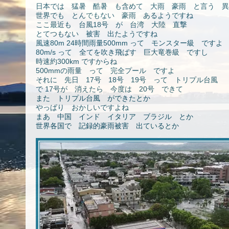
日本では 猛暑 酷暑 も含めて 大雨 豪雨 と言う 異
世界でも とんでもない 豪雨 あるようですね
ここ最近も 台風18号 が 台湾 大陸 直撃
とてつもない 被害 出たようですね
風速80m 24時間雨量500mm って モンスター級 ですよ
80m/s って 全てを吹き飛ばす 巨大竜巻級 ですし
時速約300km ですからね
500mmの雨量 って 完全プール ですよ
それに 先日 17号 18号 19号 って トリプル台風
で 17号が 消えたら 今度は 20号 できて
また トリプル台風 ができたとか
やっぱり おかしいですよね
まあ 中国 インド イタリア ブラジル とか
世界各国で 記録的豪雨被害 出ているとか