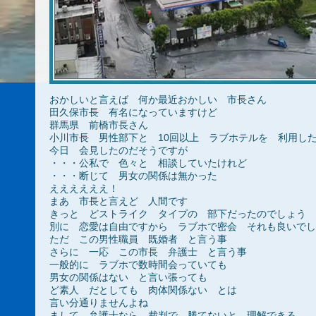
おかしいと言えば 何か最近おかしい 市長さん
田久保市長 有名になっていますけど
群馬県 前橋市長さん
小川市長 男性部下と 10回以上 ラブホテルを 利用し
今日 会見したのだそうですが
・・・公私で 色々と 相談していたけれど
・・・断じて 男女の関係は無かった
ええええええ！
まあ 市長と言えど 人間です
きっと どストライク タイプの 部下だったのでしょう
別に 恋愛は自由ですから ラブホで密会 それも良いでし
ただ この男性職員 既婚者 と言う事
さらに 一応 この市長 弁護士 と言う事
一般的に ラブホで数時間会っていても
男女の関係はない と言い張っても
ど素人 だとしても 肉体関係ない とは
言い分通りませんよね
まして 弁護士なら 裁判で 勝てないと 理解できる