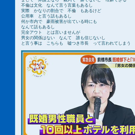
不倫は文化 なんて言う言葉もあるし
実際 かなりの割合で 不倫 もあるけど
公用車 と言う話もあるし
何か市内で 豪雨被害が出ている時にも
なんて話もあるし
完全アウト とは言いませんが
男女の関係はない なんて 誰も信じないし
と言う事は こちらも 嘘つき市長 って言われてしまう