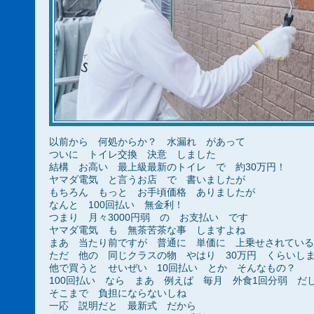
以前から 何処からか？ 水漏れ があって
ついに トイレ交換 決意 しました
結構 お高い 最上級最新のトイレ で 約30万円！
ヤマダ電気 と言うお店 で 書いましたが
もちろん もっと お手頃価格 ありましたが
なんと 100回払い 無金利！
つまり 月々3000円弱 の お支払い です
ヤマダ電気 も 無茶苦茶な事 しますよね
まあ 当たり前ですが 普通に 単価に 上乗せされている
ただ 他の 同じクラスの物 やはり 30万円 くらいし
他で買うと せいぜい 10回払い とか そんなもの？
100回払い なら まあ 例えば 毎月 外食1回分弱 だ
そこまで 負担にならないしね
一応 説明だと 最新式 だから