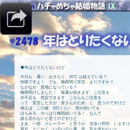
◆年はとりたくないけど
今日も 暑い おそらく 30℃ は超えている？
快晴ですよ！ でも 梅雨明け宣言 まだですか？
なかなか 意地になっている？
梅雨明けしました！ 猛暑が続きます ご注意を
水不足も 想定できます こちらもご注意を
って 宣言した方が 皆さんのため と 思うのですけど
例えば この後 3日くらい 雨が続いても
ほらみろ やっぱり梅雨続いてる！ なんて
誰も言わないと思うのですけど
まあ 一部 クレーマー と言うか 逆張り野郎 いますけ
最近 とにかく いろいろな事 所 気を使わないと