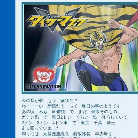
今の我が家 もう 築18年？
わーーーい 新築だ！ って 昨日の事のようです
あの頃 私も 50前後 で まだ 健康そのもの
ガテン系 で 毎日2トン くらい 鉄 降ろしていて
2トン 3トン 4トン車 で 東京 千葉 埼玉
走り回っていました
周りには 元暴走族総長 特攻隊長 年少帰り