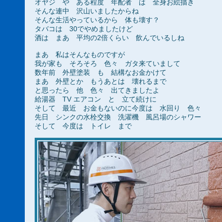
オヤジ や ある程度 年配者 は 全身お絵描き
そんな連中 沢山いましたからね
そんな生活やっているから 体も壊す？
タバコは 30でやめましたけど
酒は まあ 平均の2倍くらい 飲んでいるしね
まあ 私はそんなものですが
我が家も そろそろ 色々 ガタ来ていまして
数年前 外壁塗装 も 結構なお金かけて
まあ 外壁とか もうあとは 壊れるまで
と思ったら 他 色々 出てきましたよ
給湯器 TV エアコン と 立て続けに
そして 最近 お金もないのに今度は 水回り 色々
先日 シンクの水栓交換 洗濯機 風呂場のシャワー
そして 今度は トイレ まで