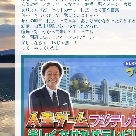
安倍政権 と言うと みなさん 結構 悪イメージ 言葉
ありますけど その中の一つ 忖度 って言う言葉
何が きっかけ か 覚えていませんが
昭和の時代 忖度 って言葉 あまり聞かなかった気がする
結構 自己主張強い奴 多かったからね
喧嘩上等 かかって来いや！ ってね
今 問題になっている フジTV だって
楽しくなきゃ TVじゃ無い！
って やっていたし