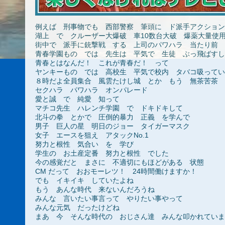
例えば 刑事物でも 西部警察 筆頭に ド派手アクション
湖上 で クルーザー大爆破 車10数台大破 爆薬大量使
街中で 派手に銃撃戦 する 上司のパワハラ 当たり前
青春学園もの では 先生は 平気で 生徒 ぶっ飛ばすし
青春とはなんだ！ これが青春だ！ って
ヤンキーもの では 高校生 平気で校内 タバコ吸ってい
８時だよ全員集合 風雲たけし城 とか もう 無茶苦茶
セクハラ パワハラ オンパレード
愛と誠 で 純愛 知って
マチコ先生 ハレンチ学園 で ドキドキして
北斗の拳 とかで 圧倒的暴力 正義 を学んで
男子 巨人の星 明日のジョー タイガーマスク
女子 エースを狙え アタックNo.1
努力と根性 気合い を 学び
学生の お土産定番 努力と根性 でした
今の感覚だと まさに 不適切にもほどがある 状態
CM だって おおモーレツ！ 24時間働けますか！
でも イキイキ していたよね
もう あんな時代 来ないんだろうね
みんな 言いたい事言って やりたい事やって
みんな元気 だったけどね
まあ 今 そんな時代の おじさん達 みんな叩かれていま